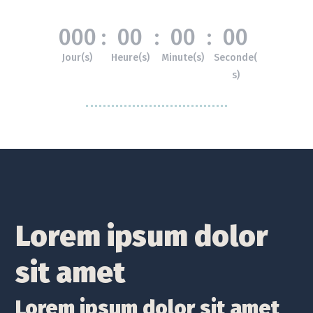
000
:
00
:
00
:
00
Jour(s)
Heure(s)
Minute(s)
Seconde(
s)
Lorem ipsum dolor
sit amet
Lorem ipsum dolor sit amet