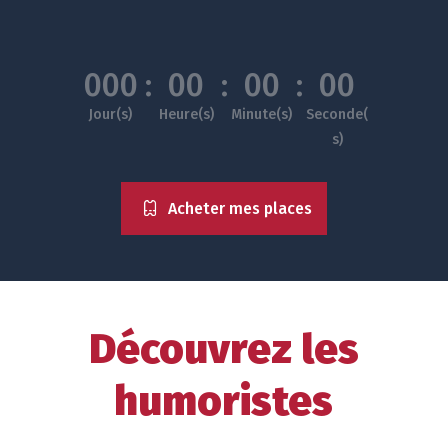
000
:
00
:
00
:
00
Jour(s)
Heure(s)
Minute(s)
Seconde(
s)
Acheter mes places
Découvrez les
humoristes